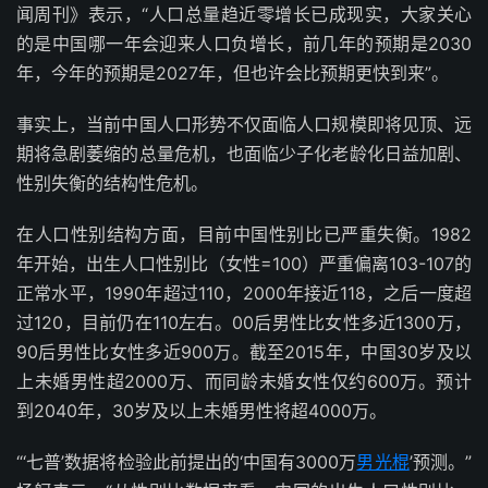
闻周刊》表示，“人口总量趋近零增长已成现实，大家关心
的是中国哪一年会迎来人口负增长，前几年的预期是2030
年，今年的预期是2027年，但也许会比预期更快到来”。
事实上，当前中国人口形势不仅面临人口规模即将见顶、远
期将急剧萎缩的总量危机，也面临少子化老龄化日益加剧、
性别失衡的结构性危机。
在人口性别结构方面，目前中国性别比已严重失衡。1982
年开始，出生人口性别比（女性=100）严重偏离103-107的
正常水平，1990年超过110，2000年接近118，之后一度超
过120，目前仍在110左右。00后男性比女性多近1300万，
90后男性比女性多近900万。截至2015年，中国30岁及以
上未婚男性超2000万、而同龄未婚女性仅约600万。预计
到2040年，30岁及以上未婚男性将超4000万。
“‘七普’数据将检验此前提出的‘中国有3000万
男光棍
’预测。”