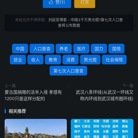
赞(
1
)
打赏

未经允许不得转载：
刘延安博客
»
中国3千万男光棍?第七次人口普
查将公布数据
中国
人口普查
养老
医疗
国力
国情
就业
收入
教育
消费
男光棍
社会保障
第七次人口普查
上一篇
下一篇
蒙古国捐赠的活羊入境 孝感有
武汉八条环线(从武汉一环线又
1200只是这样分配的
称内环线到武汉城市圈环线)
相关推荐