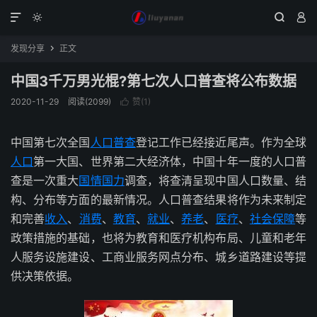




发现分享
正文

中国3千万男光棍?第七次人口普查将公布数据
2020-11-29
阅读(2099)
赞(
1
)

中国第七次全国
人口普查
登记工作已经接近尾声。作为全球
人口
第一大国、世界第二大经济体，中国十年一度的人口普
查是一次重大
国情
国力
调查，将查清呈现中国人口数量、结
构、分布等方面的最新情况。人口普查结果将作为未来制定
和完善
收入
、
消费
、
教育
、
就业
、
养老
、
医疗
、
社会保障
等
政策措施的基础，也将为教育和医疗机构布局、儿童和老年
人服务设施建设、工商业服务网点分布、城乡道路建设等提
供决策依据。