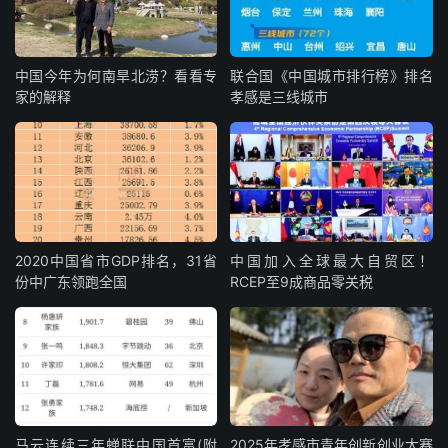
中国今年为何南旱北涝？看看专
联合国《中国城市排行榜》排名
家的解释
孝感是三线城市
2020中国省市GDP排名，31省
中国加入全球最大自贸区！
份中广东领跑全国
RCEP至9成商品零关税
马云连续三年蝉联中国首富(附
2025年孝感市青年创新创业大赛