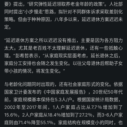
要》提出，“研究弹性延迟领取养老金年龄的政策”。人社部
同时提出“小步慢走”思路，拟针对不同群体诉求采取差别化
策略。但由于种种原因，八年多以来，延迟退休方案迟迟未
定。
“延迟退休方案之所以迟迟没有推出，主要是因为各方阻力
太大。尤其是老百姓不太理解延迟退休，还有一些抵触心
理。”彭希哲表示，“从家庭现实层面考虑，延长退休之后，
家庭分工安排也会随之发生变化。以往父母退休后帮助子女
带小孩的情况，将发生变化。”
与老龄化问题同时出现的，还有社会家庭形式的变化。依据
国家卫计委发布的《中国家庭发展报告》，20世纪50年代
前，家庭规模基本保持在5.3人/户。根据国家统计局数据，
2002年至2017年间，1人户家庭占比从7.7％增加到了
15.6％，2人户家庭从18.4％增加到了27.2％，而3-6人户家
庭则由71.4％降至55.1％。家庭结构在规模变小的同时，也