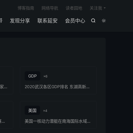

博客指南
网络导航
读者园地
关注我
带
发现分享
联系延安
会员中心


GDP
×6
中国今年为何南旱北涝？看看专家的解释
2020武汉各区GDP排名 东湖高新区GDP超2000亿
美国
×4
2025年孝感市青年创新创业大赛决赛举行
美国一核动力潜艇在南海国际水域撞上不明物体