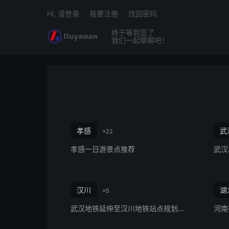
Hi, 请登录
我要注册
找回密码
终于等到您了
我们一起聊聊吧！
孝感
武
×22
孝感一日游景点推荐
汉川
湖
×5
武汉地铁延伸至汉川地铁站点规划线路
河南