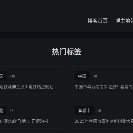
博客首页
博主地
热门标签
汉
中国
×10
×6
武汉地铁延伸至汉川地铁站点规划线路
北
孝感市
×5
×5
在湖北的“飞地”：石槽沟村