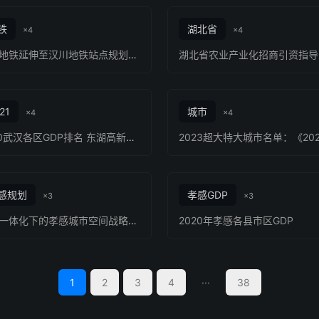
铁
湖北省
×4
×4
武汉地铁延伸至汉川地铁站点规划线路
21
城市
×4
×4
2020武汉各区GDP排名 东湖高新区GDP超2000亿
感规划
孝感GDP
×3
×3
汉孝一体化下的孝感城市空间战略规划
2020年孝感各县市区GDP
1
2
3
4
···
38