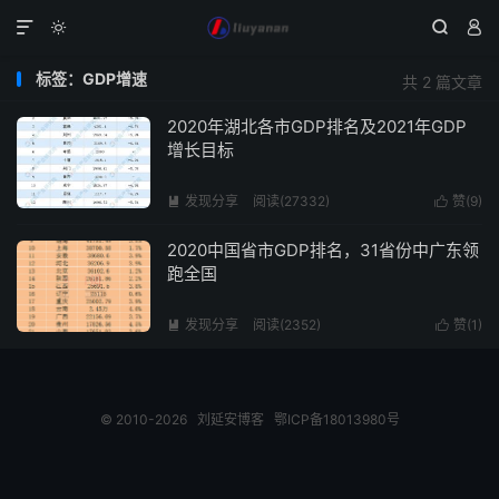




标签：GDP增速
共 2 篇文章
2020年湖北各市GDP排名及2021年GDP
增长目标
发现分享
阅读(27332)
赞(
9
)


2020中国省市GDP排名，31省份中广东领
跑全国
发现分享
阅读(2352)
赞(
1
)


© 2010-2026
刘延安博客
鄂ICP备18013980号