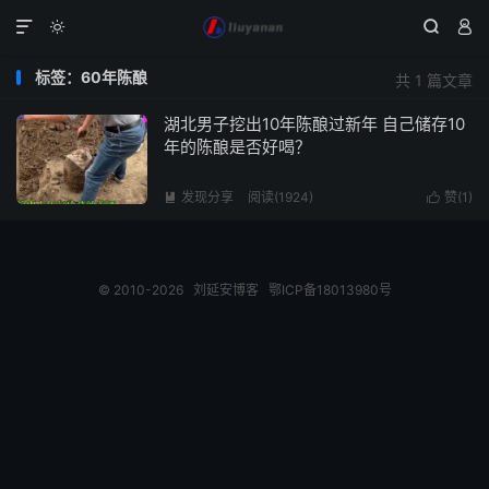




标签：60年陈酿
共 1 篇文章
湖北男子挖出10年陈酿过新年 自己储存10
年的陈酿是否好喝？
发现分享
阅读(1924)
赞(
1
)


© 2010-2026
刘延安博客
鄂ICP备18013980号