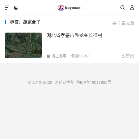




标签：胡家台子
共 1 篇文章
湖北省孝感市卧龙乡长征村
博主地带
阅读(3539)
赞(
2
)


© 2010-2026
刘延安博客
鄂ICP备18013980号