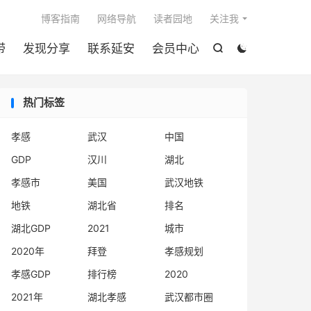

博客指南
网络导航
读者园地
关注我
带
发现分享
联系延安
会员中心


热门标签
孝感
武汉
中国
GDP
汉川
湖北
孝感市
美国
武汉地铁
地铁
湖北省
排名
湖北GDP
2021
城市
2020年
拜登
孝感规划
孝感GDP
排行榜
2020
2021年
湖北孝感
武汉都市圈