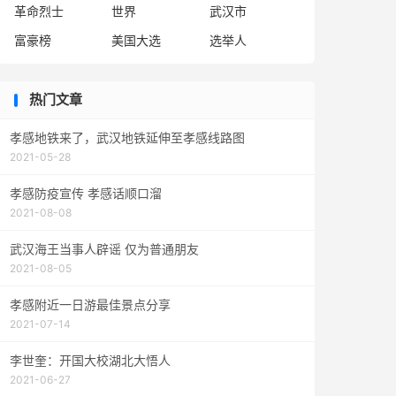
革命烈士
世界
武汉市
富豪榜
美国大选
选举人
热门文章
孝感地铁来了，武汉地铁延伸至孝感线路图
2021-05-28
孝感防疫宣传 孝感话顺口溜
2021-08-08
武汉海王当事人辟谣 仅为普通朋友
2021-08-05
孝感附近一日游最佳景点分享
2021-07-14
李世奎：开国大校湖北大悟人
2021-06-27