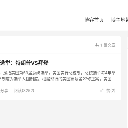
博客首页
博主地
共 1 篇文章
统选举：特朗普VS拜登
举，是指美国第59届总统选举。美国实行总统制，总统选举每4年举
举制度为选举人团制度。根据现行的美国宪法第22修正案，美国总
任一届。
现分享
阅读(3252)
赞(
2
)
