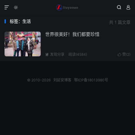




标签：生活
共 1 篇文章
世界很美好！我们都要珍惜
发现分享
阅读(4584)
赞(
2
)


© 2010-2026
刘延安博客
鄂ICP备18013980号