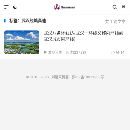




标签：武汉绕城高速
共 1 篇文章
武汉八条环线(从武汉一环线又称内环线到
武汉城市圈环线)
发现分享
阅读(23738)
赞(
14
)


© 2010-2026
刘延安博客
鄂ICP备18013980号