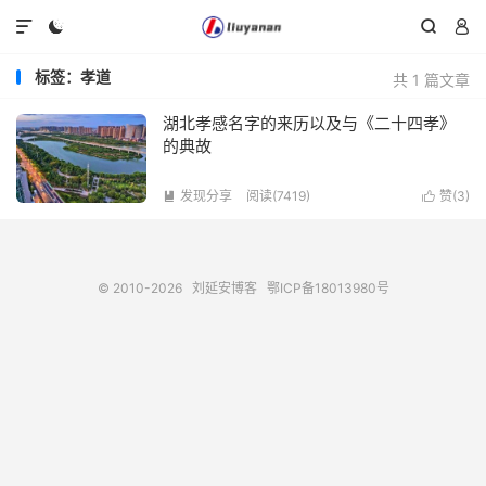




标签：孝道
共 1 篇文章
湖北孝感名字的来历以及与《二十四孝》
的典故
发现分享
阅读(7419)
赞(
3
)


© 2010-2026
刘延安博客
鄂ICP备18013980号