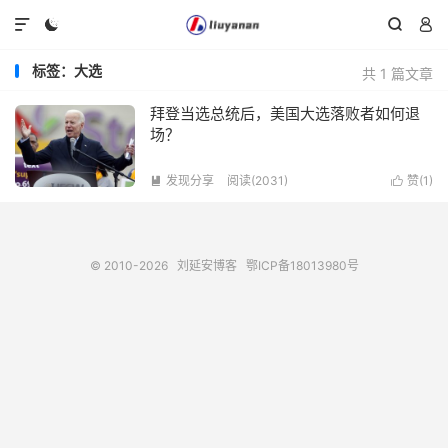




标签：大选
共 1 篇文章
拜登当选总统后，美国大选落败者如何退
场？
发现分享
阅读(2031)
赞(
1
)


© 2010-2026
刘延安博客
鄂ICP备18013980号