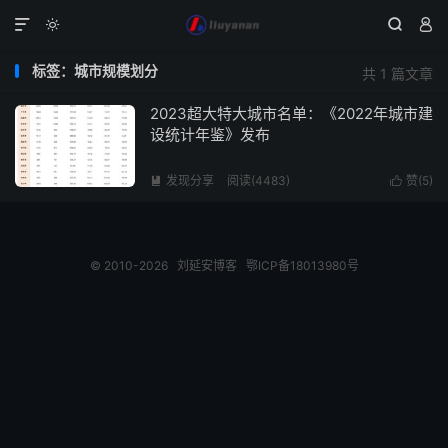




标签：城市规模划分
共 1 篇文章
2023超大特大城市名单：《2022年城市建
设统计年鉴》发布
发现分享
阅读(4483)
赞(
5
)


© 2010-2026
刘延安博客
鄂ICP备18013980号