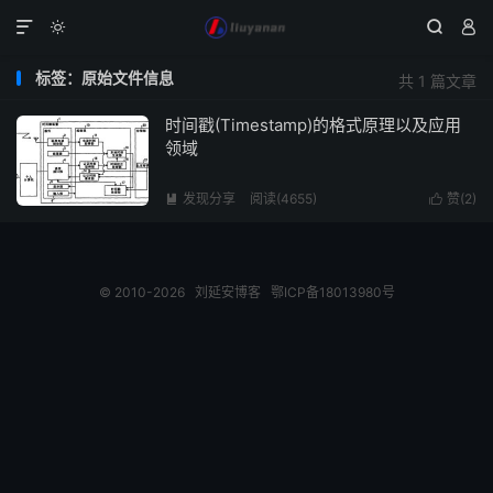




标签：原始文件信息
共 1 篇文章
时间戳(Timestamp)的格式原理以及应用
领域
发现分享
阅读(4655)
赞(
2
)


© 2010-2026
刘延安博客
鄂ICP备18013980号