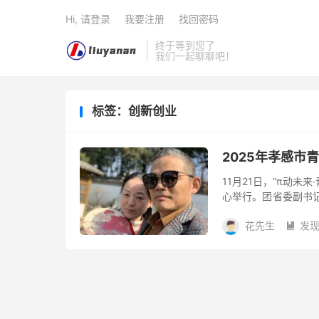
Hi, 请登录
我要注册
找回密码
终于等到您了
我们一起聊聊吧！
标签：创新创业
2025年孝感市
11月21日，“π动未
心举行。团省委副书
到30多个优秀创新创
花先生
发
