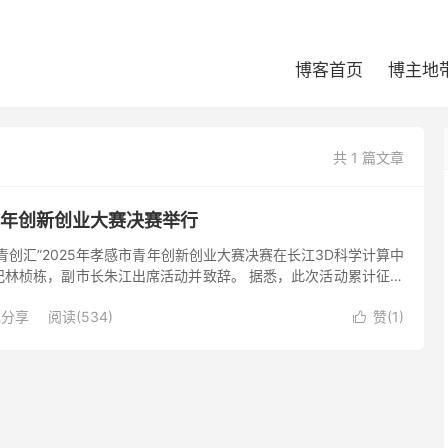
博客首页
博主地
共 1 篇文章
青年创新创业大赛决赛举行
来·青创汇”2025年孝感市青年创新创业大赛决赛在长江3D科学计算中
记林桢栋，副市长朱江出席活动并致辞。 据悉，此次活动累计征集
业项目参赛，历经2个多月的评审，遴选出15个项目晋级...
现分享
阅读(534)
赞(
1
)
