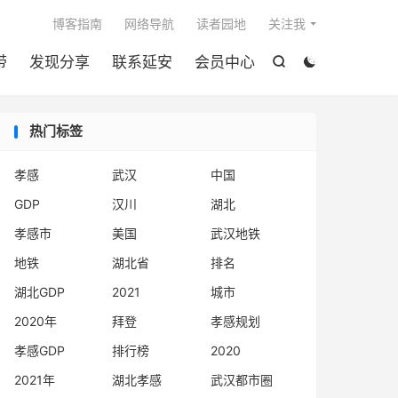

博客指南
网络导航
读者园地
关注我
带
发现分享
联系延安
会员中心


热门标签
孝感
武汉
中国
GDP
汉川
湖北
孝感市
美国
武汉地铁
地铁
湖北省
排名
湖北GDP
2021
城市
2020年
拜登
孝感规划
孝感GDP
排行榜
2020
2021年
湖北孝感
武汉都市圈