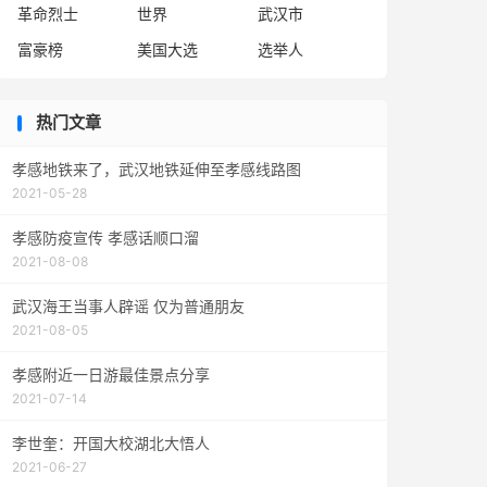
革命烈士
世界
武汉市
富豪榜
美国大选
选举人
热门文章
孝感地铁来了，武汉地铁延伸至孝感线路图
2021-05-28
孝感防疫宣传 孝感话顺口溜
2021-08-08
武汉海王当事人辟谣 仅为普通朋友
2021-08-05
孝感附近一日游最佳景点分享
2021-07-14
李世奎：开国大校湖北大悟人
2021-06-27