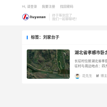
Hi, 请登录
我要注册
找回密码
终于等到您了
我们一起聊聊吧！
标签：刘家台子
湖北省孝感市卧
长征村位居湖北省孝
征村与周边地点：四
家台子，澴水，胡家
花先生
博
