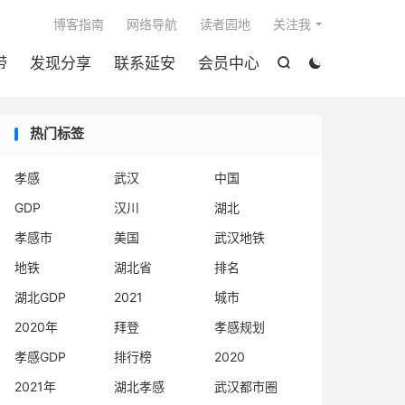

博客指南
网络导航
读者园地
关注我
带
发现分享
联系延安
会员中心


热门标签
孝感
武汉
中国
GDP
汉川
湖北
孝感市
美国
武汉地铁
地铁
湖北省
排名
湖北GDP
2021
城市
2020年
拜登
孝感规划
孝感GDP
排行榜
2020
2021年
湖北孝感
武汉都市圈