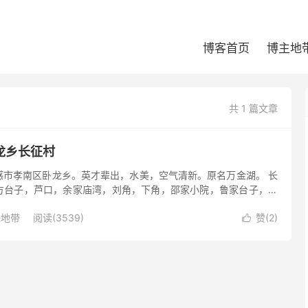
博客首页
博主地
共 1 篇文章
龙乡长征村
感市孝南区卧龙乡。英才辈出，水美，空气清新。原名万金湖。 长
方台子，芦口，余家庙湾，刘角，下角，邵家小院，鲁家台子，杨
台子，刘家台子，饶家老屋
主地带
阅读(3539)
赞(
2
)
