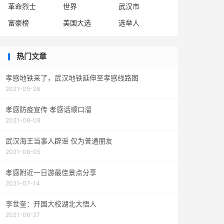
革命烈士
世界
武汉市
富豪榜
美国大选
选举人
热门文章
孝感地铁来了，武汉地铁延伸至孝感线路图
2021-05-28
孝感防疫宣传 孝感话顺口溜
2021-08-08
武汉海王当事人辟谣 仅为普通朋友
2021-08-05
孝感附近一日游最佳景点分享
2021-07-14
李世奎：开国大校湖北大悟人
2021-06-27