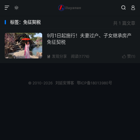




标签：免征契税
共 1 篇文章
9月1日起施行！夫妻过户、子女继承房产
免征契税
发现分享
阅读(1776)
赞(
1
)


© 2010-2026
刘延安博客
鄂ICP备18013980号