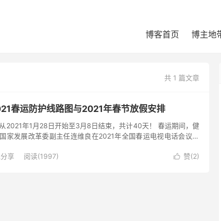
博客首页
博主地
共 1 篇文章
2021春运防护线路图与2021年春节放假安排
 从2021年1月28日开始至3月8日结束，共计40天！ 春运期间，健
，国家发展改革委副主任连维良在2021年全国春运电视电话会议上
实好防疫健康码统一政策、统一标准、全国互认、一...
现分享
阅读(1997)
赞(
2
)
