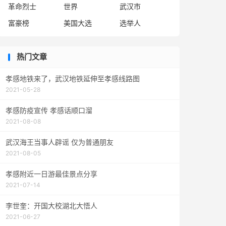
革命烈士
世界
武汉市
富豪榜
美国大选
选举人
热门文章
孝感地铁来了，武汉地铁延伸至孝感线路图
2021-05-28
孝感防疫宣传 孝感话顺口溜
2021-08-08
武汉海王当事人辟谣 仅为普通朋友
2021-08-05
孝感附近一日游最佳景点分享
2021-07-14
李世奎：开国大校湖北大悟人
2021-06-27