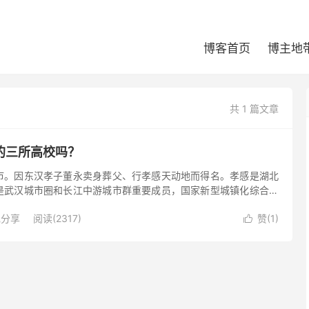
博客首页
博主地
共 1 篇文章
的三所高校吗？
市。因东汉孝子董永卖身葬父、行孝感天动地而得名。孝感是湖北
是武汉城市圈和长江中游城市群重要成员，国家新型城镇化综合试
区最具潜力和竞争力的城市之一，综合竞争力在湖北省排名前六
现分享
阅读(2317)
赞(
1
)
