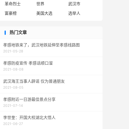
革命烈士
世界
武汉市
富豪榜
美国大选
选举人
热门文章
孝感地铁来了，武汉地铁延伸至孝感线路图
2021-05-28
孝感防疫宣传 孝感话顺口溜
2021-08-08
武汉海王当事人辟谣 仅为普通朋友
2021-08-05
孝感附近一日游最佳景点分享
2021-07-14
李世奎：开国大校湖北大悟人
2021-06-27