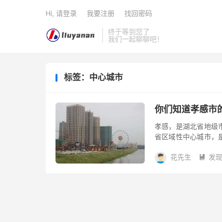
Hi, 请登录
我要注册
找回密码
终于等到您了
我们一起聊聊吧！
标签：中心城市
你们知道孝感市
孝感，是湖北省地级
省区域性中心城市，
点地区，也是华中地
花先生
发
位。
