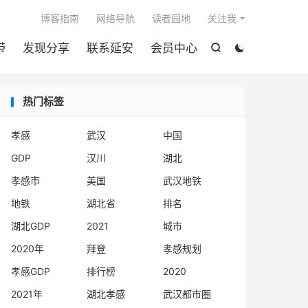

博客指南
网络导航
读者园地
关注我
带
发现分享
联系延安
会员中心


热门标签
孝感
武汉
中国
GDP
汉川
湖北
孝感市
美国
武汉地铁
地铁
湖北省
排名
湖北GDP
2021
城市
2020年
拜登
孝感规划
孝感GDP
排行榜
2020
2021年
湖北孝感
武汉都市圈