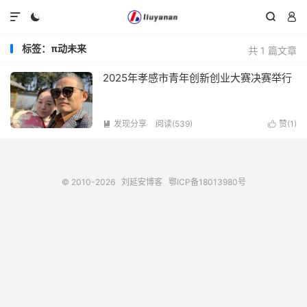




标签：π动未来
共 1 篇文章
2025年孝感市青年创新创业大赛决赛举行
发现分享
阅读(539)
赞(
1
)


© 2010-2026
刘延安博客
鄂ICP备18013980号